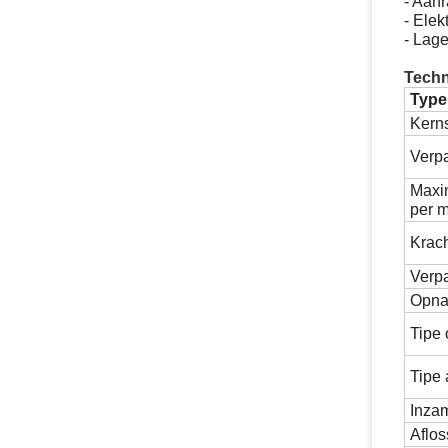
- Aan
- Ele
- Lag
Techn
Type
Kerns
Verp
Maxim
per m
Krac
Verp
Opna
Tipe 
Tipe 
Inza
Aflos