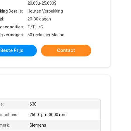
20,00$-25,000$
king Details:
Houten Verpakking
jd:
20-30 dagen
ngscondities:
T/T, L/C
ng vermogen:
50 reeks per Maand
Beste Prijs
Contact
e:
630
esnelheid:
2500 rpm-3000 rpm
merk:
Siemens