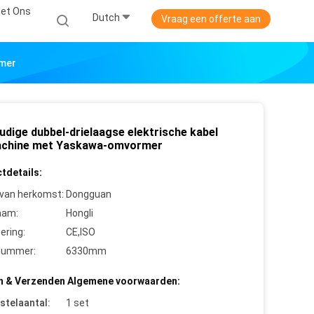
et Ons
Dutch
Vraag een offerte aan
rmer
udige dubbel-drielaagse elektrische kabel
chine met Yaskawa-omvormer
tdetails:
 van herkomst:
Dongguan
aam:
Hongli
cering:
CE,ISO
nummer:
6330mm
n & Verzenden Algemene voorwaarden:
stelaantal:
1 set