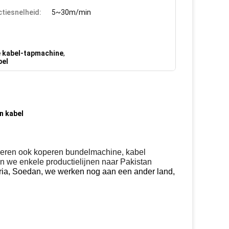
tiesnelheid:
5~30m/min
e kabel-tapmachine
,
bel
n kabel
uceren ook koperen bundelmachine, kabel
n we enkele productielijnen naar Pakistan
geria, Soedan, we werken nog aan een ander land,