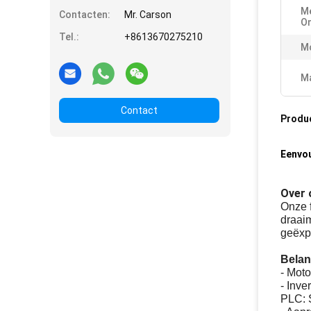
Me
Contacten:
Mr. Carson
O
Tel.:
+8613670275210
M
Ma
Contact
Produ
Eenvou
Over 
Onze f
draai
geëxpo
Belan
- Mot
- Inv
PLC: 