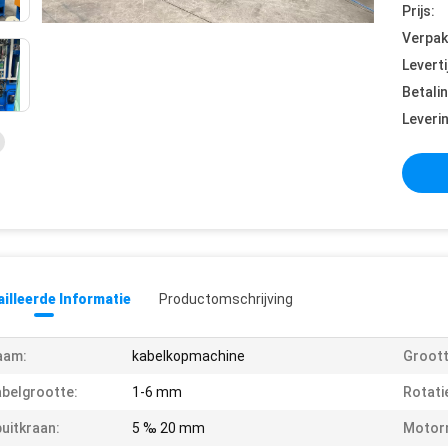
Prijs:
Verpak
Leverti
Betali
Leveri
illeerde Informatie
Productomschrijving
aam:
kabelkopmachine
Groott
belgrootte:
1-6 mm
Rotati
uitkraan:
5 ‰ 20 mm
Motor