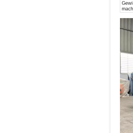
Gewi
mach