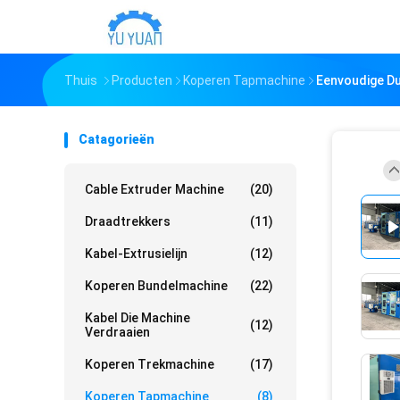
Thuis
Producten
Koperen Tapmachine
Eenvoudige D
Catagorieën
Cable Extruder Machine
(20)
Draadtrekkers
(11)
Kabel-Extrusielijn
(12)
Koperen Bundelmachine
(22)
Kabel Die Machine
(12)
Verdraaien
Koperen Trekmachine
(17)
Koperen Tapmachine
(8)