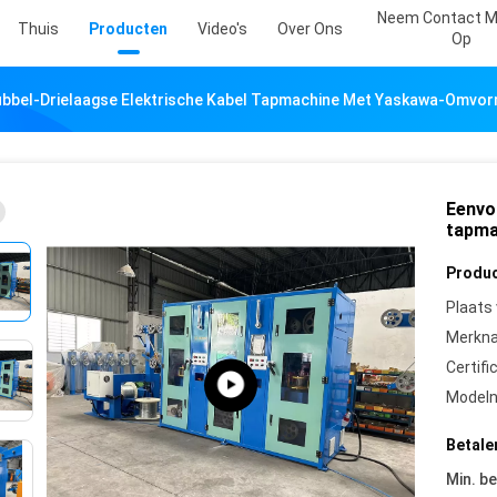
Neem Contact M
Thuis
Producten
Video's
Over Ons
Op
ubbel-Drielaagse Elektrische Kabel Tapmachine Met Yaskawa-Omvo
Eenvo
tapma
Produc
Plaats
Merkn
Certifi
Model
Betale
Min. be