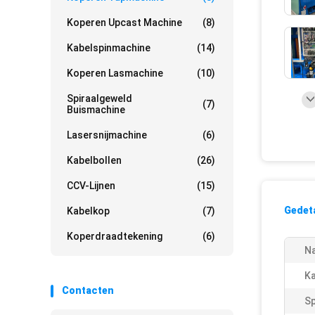
Koperen Upcast Machine
(8)
Kabelspinmachine
(14)
Koperen Lasmachine
(10)
Spiraalgeweld
(7)
Buismachine
Lasersnijmachine
(6)
Kabelbollen
(26)
CCV-Lijnen
(15)
Gedeta
Kabelkop
(7)
Koperdraadtekening
(6)
N
Ka
Contacten
Sp