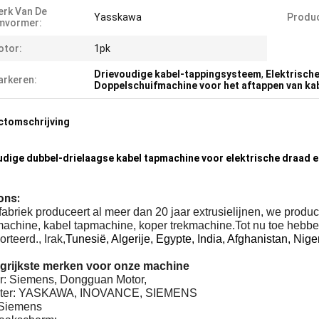
rk Van De
Yasskawa
Produc
mvormer:
otor:
1pk
Drievoudige kabel-tappingsysteem
,
Elektrisch
rkeren:
Doppelschuifmachine voor het aftappen van ka
ctomschrijving
dige dubbel-drielaagse kabel tapmachine voor elektrische draad e
ons:
abriek produceert al meer dan 20 jaar extrusielijnen, we prod
machine, kabel tapmachine, koper trekmachine.Tot nu toe hebbe
rteerd., Irak,
Tunesië, Algerije, Egypte, India, Afghanistan, Ni
grijkste merken voor onze machine
or: Siemens, Dongguan Motor,
erter: YASKAWA, INOVANCE, SIEMENS
Siemens