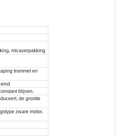
king, micaverpakking
taping trommel en
 eind
onstant blijven.
uceert, de grootte
ngstype zware motor,