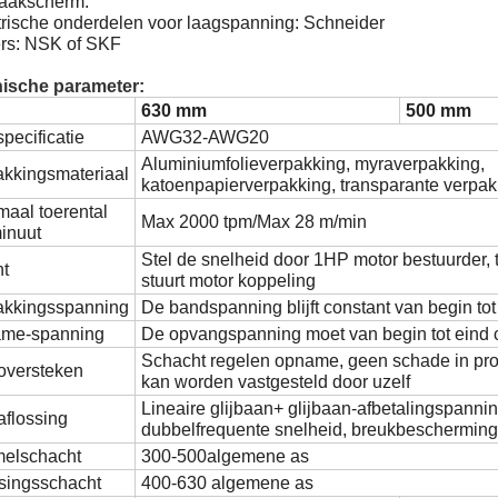
raakscherm:
ktrische onderdelen voor laagspanning: Schneider
ers: NSK of SKF
ische parameter:
630 mm
500 mm
pecificatie
AWG32-AWG20
Aluminiumfolieverpakking, myraverpakking,
akkingsmateriaal
katoenpapierverpakking, transparante verpak
aal toerental
Max 2000 tpm/Max 28 m/min
inuut
Stel de snelheid door 1HP motor bestuurder, 
ht
stuurt motor koppeling
akkingsspanning
De bandspanning blijft constant van begin tot
me-spanning
De opvangspanning moet van begin tot eind c
Schacht regelen opname, geen schade in prod
oversteken
kan worden vastgesteld door uzelf
Lineaire glijbaan+ glijbaan-afbetalingspanni
aflossing
dubbelfrequente snelheid, breukbescherming
melschacht
300-500algemene as
singsschacht
400-630 algemene as