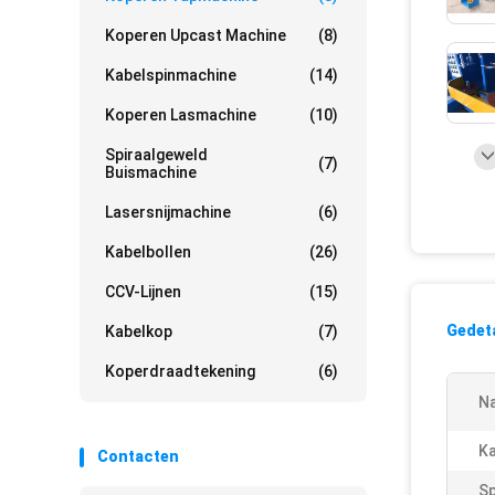
Koperen Upcast Machine
(8)
Kabelspinmachine
(14)
Koperen Lasmachine
(10)
Spiraalgeweld
(7)
Buismachine
Lasersnijmachine
(6)
Kabelbollen
(26)
CCV-Lijnen
(15)
Gedeta
Kabelkop
(7)
Koperdraadtekening
(6)
N
Ka
Contacten
Sp