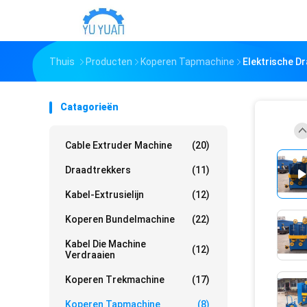
Thuis
Producten
Koperen Tapmachine
Elektrische D
Catagorieën
Cable Extruder Machine
(20)
Draadtrekkers
(11)
Kabel-Extrusielijn
(12)
Koperen Bundelmachine
(22)
Kabel Die Machine
(12)
Verdraaien
Koperen Trekmachine
(17)
Koperen Tapmachine
(8)