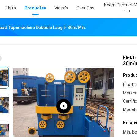
Neem Contact M
Thuis
Producten
Video's
Over Ons
Op
raad Tapemachine Dubbele Laag 5-30m/min.
Elekt
30m/m
Produc
Plaats
Merkn
Certifi
Model
Betale
Min. be