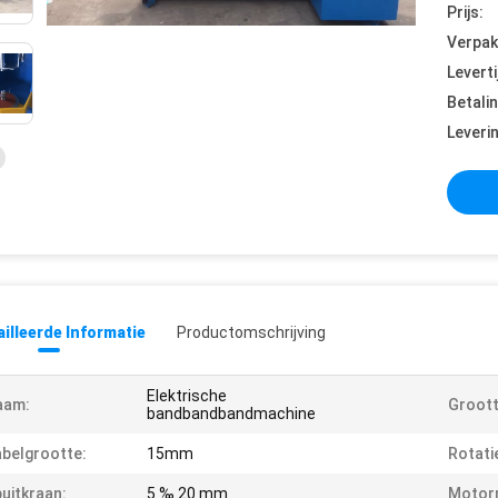
Prijs:
Verpak
Leverti
Betali
Leveri
illeerde Informatie
Productomschrijving
Elektrische
aam:
Groott
bandbandbandmachine
belgrootte:
15mm
Rotati
uitkraan:
5 ‰ 20 mm
Motor