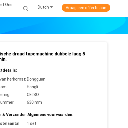
et Ons
Dutch
Vraag een offerte aan
rische draad tapemachine dubbele laag 5-
in.
tdetails:
 van herkomst:
Dongguan
aam:
Hongli
cering:
CE,ISO
nummer:
630 mm
n & Verzenden Algemene voorwaarden:
stelaantal:
1 set