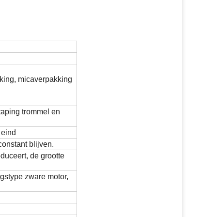
king, micaverpakking
taping trommel en
 eind
onstant blijven.
uceert, de grootte
ngstype zware motor,