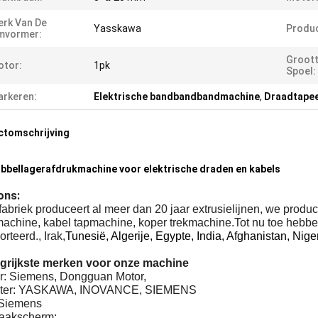
rk Van De
Yasskawa
Produc
mvormer:
Groott
otor:
1pk
Spoel:
rkeren:
Elektrische bandbandbandmachine
,
Draadtapee
ctomschrijving
bbellagerafdrukmachine voor elektrische draden en kabels
ons:
abriek produceert al meer dan 20 jaar extrusielijnen, we prod
machine, kabel tapmachine, koper trekmachine.Tot nu toe hebbe
rteerd., Irak,
Tunesië, Algerije, Egypte, India, Afghanistan, Ni
grijkste merken voor onze machine
or: Siemens, Dongguan Motor,
erter: YASKAWA, INOVANCE, SIEMENS
Siemens
raakscherm: