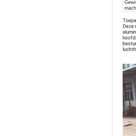
Gewi
mach
Toepa
Deze m
alumin
hoofdz
bestur
lucht