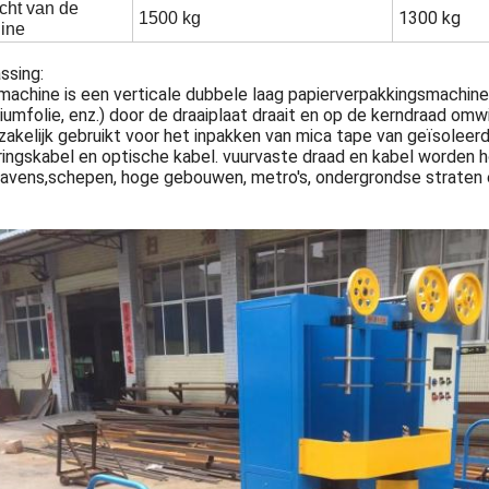
cht van de
1300 kg
1500 kg
ine
ssing:
achine is een verticale dubbele laag papierverpakkingsmachine,
iumfolie, enz.) door de draaiplaat draait en op de kerndraad o
akelijk gebruikt voor het inpakken van mica tape van geïsoleerd
ingskabel en optische kabel. vuurvaste draad en kabel worden ho
havens,schepen, hoge gebouwen, metro's, ondergrondse straten 