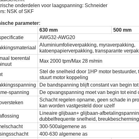
ktrische onderdelen voor laagspanning: Schneider
ers: NSK of SKF
ische parameter:
630 mm
500 mm
pecificatie
AWG32-AWG20
Aluminiumfolieverpakking, myraverpakking,
akkingsmateriaal
katoenpapierverpakking, transparante verpak
aal toerental
Max 2000 tpm/Max 28 m/min
inuut
Stel de snelheid door 1HP motor bestuurder, 
ht
stuurt motor koppeling
akkingsspanning
De bandspanning blijft constant van begin tot
me-spanning
De opvangspanning moet van begin tot eind c
Schacht regelen opname, geen schade in prod
oversteken
kan worden vastgesteld door uzelf
Lineaire glijbaan+ glijbaan-afbetalingspanni
aflossing
dubbelfrequente snelheid, breukbescherming
melschacht
300-500algemene as
singsschacht
400-630 algemene as