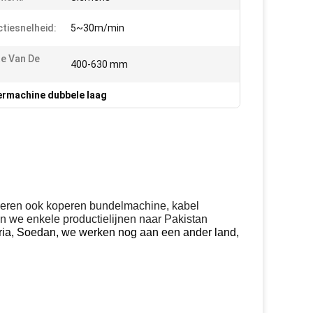
tiesnelheid:
5~30m/min
e Van De
400-630 mm
rmachine dubbele laag
uceren ook koperen bundelmachine, kabel
n we enkele productielijnen naar Pakistan
geria, Soedan, we werken nog aan een ander land,