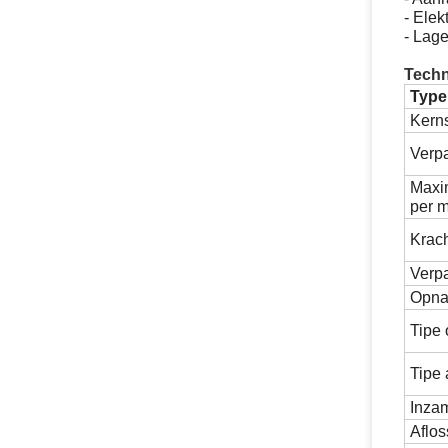
- Ele
- Lag
Techn
Type
Kerns
Verp
Maxim
per m
Krac
Verp
Opna
Tipe 
Tipe 
Inza
Aflos