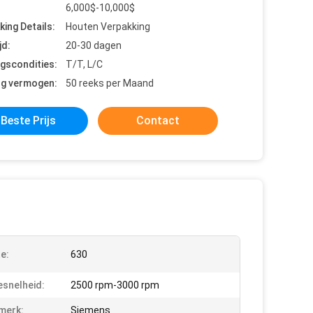
6,000$-10,000$
king Details:
Houten Verpakking
jd:
20-30 dagen
ngscondities:
T/T, L/C
ng vermogen:
50 reeks per Maand
Beste Prijs
Contact
e:
630
esnelheid:
2500 rpm-3000 rpm
merk:
Siemens