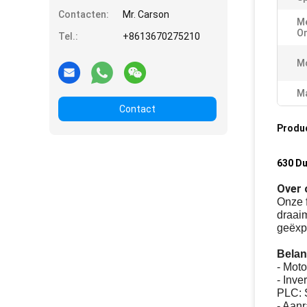
Contacten:
Mr. Carson
Me
O
Tel.:
+8613670275210
M
Ma
Contact
Produ
630 Du
Over 
Onze f
draai
geëxpo
Belan
- Mot
- Inv
PLC: 
- Aan