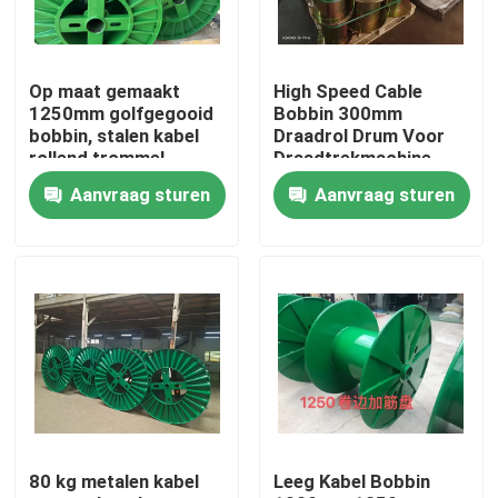
Over ons
Op maat gemaakt
High Speed Cable
1250mm golfgegooid
Bobbin 300mm
Fabriekstocht
bobbin, stalen kabel
Draadrol Drum Voor
rollend trommel
Draadtrekmachine
Aanvraag sturen
Aanvraag sturen
Kwaliteitscontrole
Neem contact met ons op
Vraag een offerte
Cable Extruder Machine
80 kg metalen kabel
Leeg Kabel Bobbin
Draadtrekkers