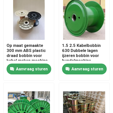
Op maat gemaakte
1.5 2.5 Kabelbobbin
300 mm ABS plastic
630 Dubbele lagen
draad bobbin voor
ijzeren bobbin voor
kabel maken machine
bundelmachine
Aanvraag sturen
Aanvraag sturen
Thuis
Producten
Video's