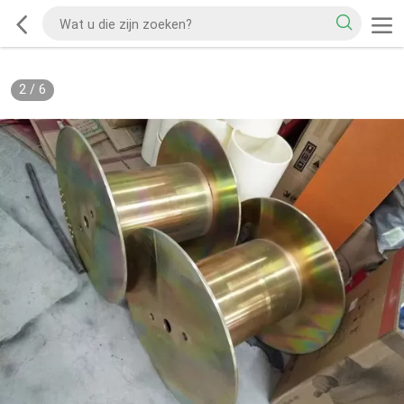
2
/
6