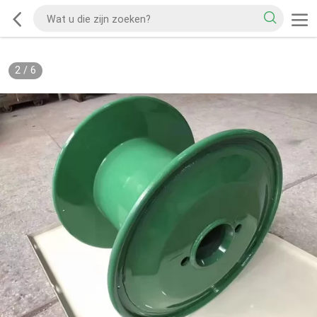
2
/
6