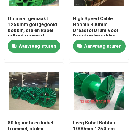
Over ons
Op maat gemaakt
High Speed Cable
1250mm golfgegooid
Bobbin 300mm
bobbin, stalen kabel
Draadrol Drum Voor
Fabriekstocht
rollend trommel
Draadtrekmachine
Aanvraag sturen
Aanvraag sturen
Kwaliteitscontrole
Neem contact met ons op
Vraag een offerte
Cable Extruder Machine
80 kg metalen kabel
Leeg Kabel Bobbin
trommel, stalen
1000mm 1250mm
Draadtrekkers