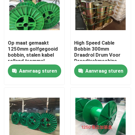
Over ons
Fabriekstocht
Op maat gemaakt
High Speed Cable
1250mm golfgegooid
Bobbin 300mm
bobbin, stalen kabel
Draadrol Drum Voor
Kwaliteitscontrole
rollend trommel
Draadtrekmachine
Aanvraag sturen
Aanvraag sturen
Neem contact met ons op
Vraag een offerte
Cable Extruder Machine
Draadtrekkers