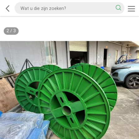
2
/
3