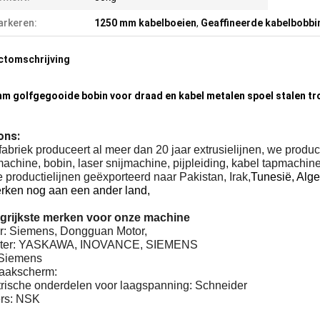
rkeren:
1250 mm kabelboeien
,
Geaffineerde kabelbobbi
ctomschrijving
m golfgegooide bobin voor draad en kabel metalen spoel stalen t
ons:
abriek produceert al meer dan 20 jaar extrusielijnen, we prod
achine, bobin, laser snijmachine, pijpleiding, kabel tapmachi
 productielijnen geëxporteerd naar Pakistan, Irak,
Tunesië, Alge
rken nog aan een ander land,
grijkste merken voor onze machine
or: Siemens, Dongguan Motor,
erter: YASKAWA, INOVANCE, SIEMENS
Siemens
raakscherm:
ktrische onderdelen voor laagspanning: Schneider
ers: NSK