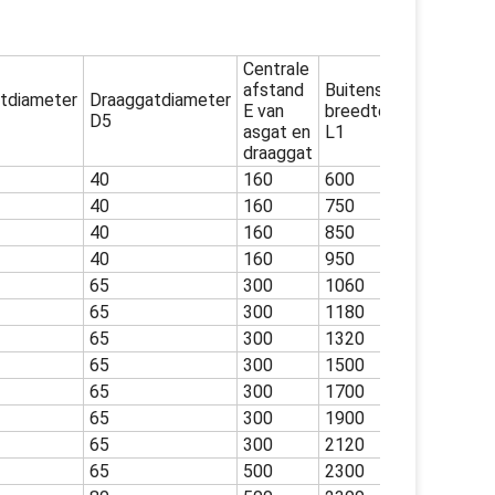
Centrale
afstand
Buitenste
Inwendige
tdiameter
Draaggatdiameter
E van
breedte
breedte
D5
asgat en
L1
L2
draaggat
40
160
600
500
40
160
750
630
40
160
850
710
40
160
950
800
65
300
1060
900
65
300
1180
1000
65
300
1320
1120
65
300
1500
1250
65
300
1700
1400
65
300
1900
1600
65
300
2120
1800
65
500
2300
2000