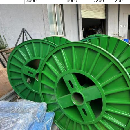
4000
4000
2800
200