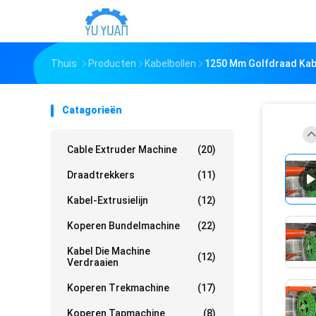
Thuis
Producten
Kabelbollen
1250 Mm Golfdraad Kabe
Catagorieën
Cable Extruder Machine
(20)
Draadtrekkers
(11)
Kabel-Extrusielijn
(12)
Koperen Bundelmachine
(22)
Kabel Die Machine
(12)
Verdraaien
Koperen Trekmachine
(17)
Koperen Tapmachine
(8)