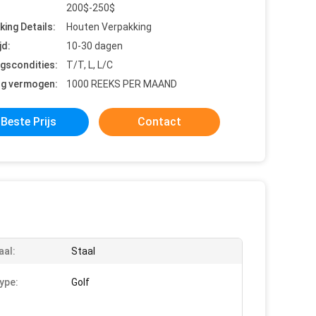
200$-250$
king Details:
Houten Verpakking
jd:
10-30 dagen
ngscondities:
T/T, L, L/C
ng vermogen:
1000 REEKS PER MAAND
Beste Prijs
Contact
aal:
Staal
ype:
Golf