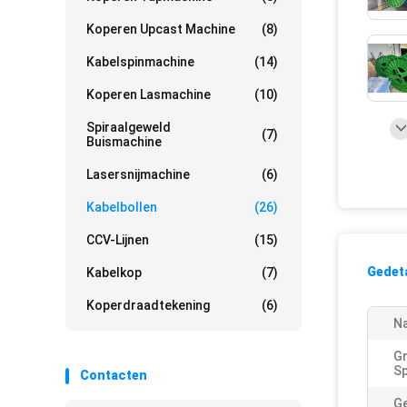
Koperen Upcast Machine
(8)
Kabelspinmachine
(14)
Koperen Lasmachine
(10)
Spiraalgeweld
(7)
Buismachine
Lasersnijmachine
(6)
Kabelbollen
(26)
CCV-Lijnen
(15)
Gedeta
Kabelkop
(7)
Koperdraadtekening
(6)
N
Gr
Sp
Contacten
Ge