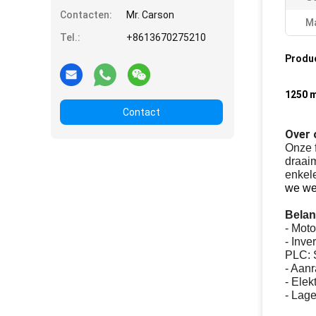
Contacten:
Mr. Carson
Ma
Tel.:
+8613670275210
Produ
1250 m
Contact
Over 
Onze f
draaim
enkele
we we
Belan
- Mot
- Inv
PLC: 
- Aan
- Ele
- Lag