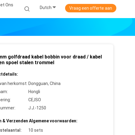
et Ons
Dutch
Vraag een offerte aan
mm golfdraad kabel bobbin voor draad / kabel
en spoel stalen trommel
tdetails:
 van herkomst:
Dongguan, China
aam:
Hongli
cering:
CE,ISO
nummer:
J.J.-1250
n & Verzenden Algemene voorwaarden:
stelaantal:
10 sets