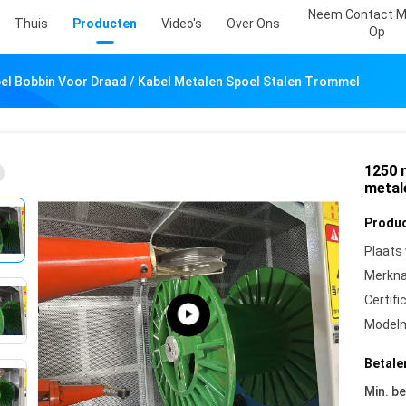
Neem Contact M
Thuis
Producten
Video's
Over Ons
Op
l Bobbin Voor Draad / Kabel Metalen Spoel Stalen Trommel
1250 
metal
Produc
Plaats
Merkn
Certifi
Model
Betale
Min. be