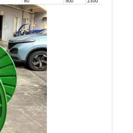
80
500
2300
2000