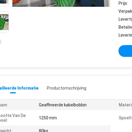
Prijs:
Verpak
Leverti
Betali
Leveri
illeerde Informatie
Productomschrijving
aam:
Geaffineerde kabelbobbin
Materi
ootte Van De
1250 mm
Spoelt
oel:
wicht:
80kg