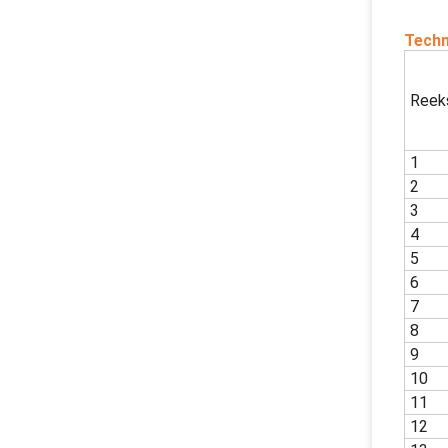
Techn
Reek
1
2
3
4
5
6
7
8
9
10
11
12