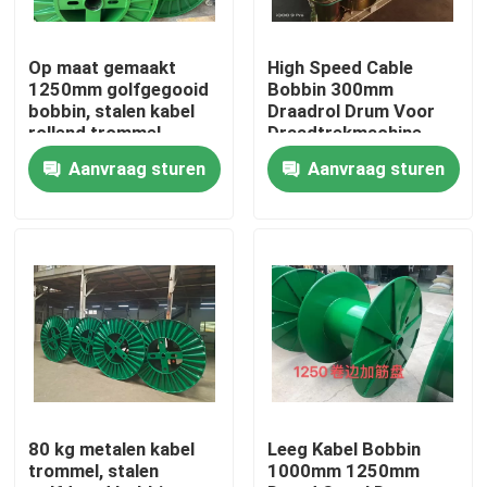
Over ons
Op maat gemaakt
High Speed Cable
1250mm golfgegooid
Bobbin 300mm
bobbin, stalen kabel
Draadrol Drum Voor
Fabriekstocht
rollend trommel
Draadtrekmachine
Aanvraag sturen
Aanvraag sturen
Kwaliteitscontrole
Neem contact met ons op
Vraag een offerte
Cable Extruder Machine
80 kg metalen kabel
Leeg Kabel Bobbin
trommel, stalen
1000mm 1250mm
Draadtrekkers