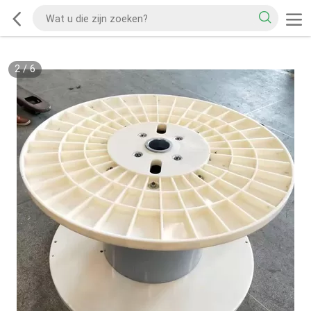
2
/
6