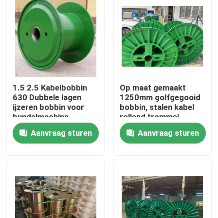
1.5 2.5 Kabelbobbin
Op maat gemaakt
630 Dubbele lagen
1250mm golfgegooid
ijzeren bobbin voor
bobbin, stalen kabel
bundelmachine
rollend trommel
Aanvraag sturen
Aanvraag sturen
Thuis
Producten
Video's