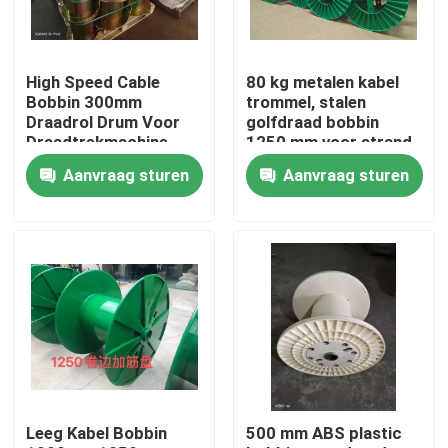
Over ons
High Speed Cable
80 kg metalen kabel
Bobbin 300mm
trommel, stalen
Fabriekstocht
Draadrol Drum Voor
golfdraad bobbin
Draadtrekmachine
1250 mm voor strand
wandelrol
Aanvraag sturen
Aanvraag sturen
Kwaliteitscontrole
Neem contact met ons op
Vraag een offerte
Cable Extruder Machine
Leeg Kabel Bobbin
500 mm ABS plastic
Draadtrekkers