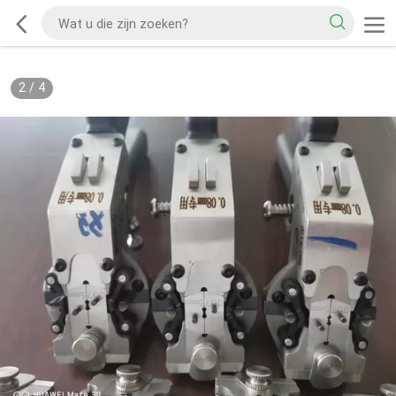
2
/
4