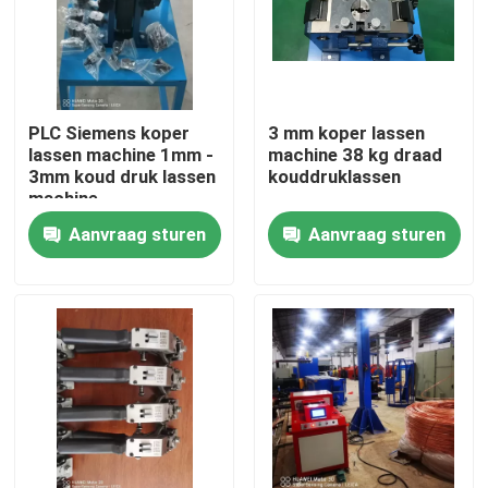
Over ons
Fabriekstocht
PLC Siemens koper
3 mm koper lassen
lassen machine 1mm -
machine 38 kg draad
3mm koud druk lassen
kouddruklassen
machine
Kwaliteitscontrole
Aanvraag sturen
Aanvraag sturen
Neem contact met ons op
Vraag een offerte
Cable Extruder Machine
Draadtrekkers