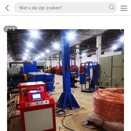
2
/
2