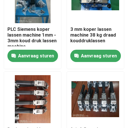
Over ons
PLC Siemens koper
3 mm koper lassen
Fabriekstocht
lassen machine 1mm -
machine 38 kg draad
3mm koud druk lassen
kouddruklassen
machine
Kwaliteitscontrole
Aanvraag sturen
Aanvraag sturen
Neem contact met ons op
Vraag een offerte
Cable Extruder Machine
Draadtrekkers