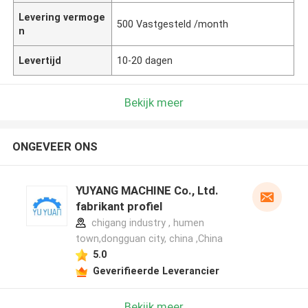
Levering vermoge
500 Vastgesteld /month
n
Levertijd
10-20 dagen
Bekijk meer
ONGEVEER ONS
YUYANG MACHINE Co., Ltd.
fabrikant profiel
chigang industry , humen
town,dongguan city, china ,China
5.0
Geverifieerde Leverancier
Bekijk meer