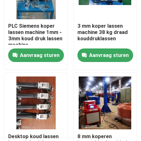
Over ons
PLC Siemens koper
3 mm koper lassen
lassen machine 1mm -
machine 38 kg draad
Fabriekstocht
3mm koud druk lassen
kouddruklassen
machine
Aanvraag sturen
Aanvraag sturen
Kwaliteitscontrole
Neem contact met ons op
Vraag een offerte
Cable Extruder Machine
Desktop koud lassen
8 mm koperen
Draadtrekkers