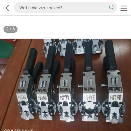
2
/
6