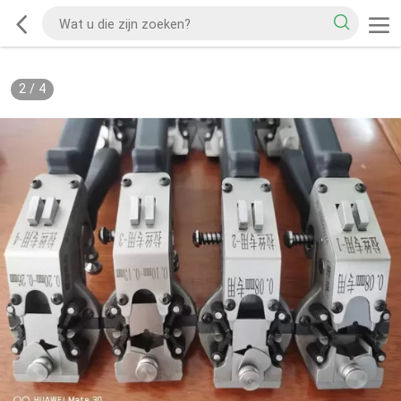
2
/
4