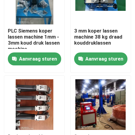
Over ons
PLC Siemens koper
3 mm koper lassen
Fabriekstocht
lassen machine 1mm -
machine 38 kg draad
3mm koud druk lassen
kouddruklassen
machine
Kwaliteitscontrole
Aanvraag sturen
Aanvraag sturen
Neem contact met ons op
Vraag een offerte
Cable Extruder Machine
Draadtrekkers