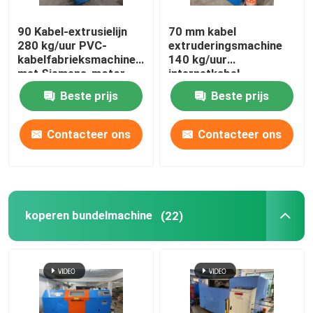
90 Kabel-extrusielijn
70 mm kabel
280 kg/uur PVC-
extruderingsmachine
kabelfabrieksmachine
140 kg/uur
met Siemens-motor
internetkabel
productielijn
Beste prijs
Beste prijs
Contacteer ons
Contacteer ons
koperen bundelmachine
(22)