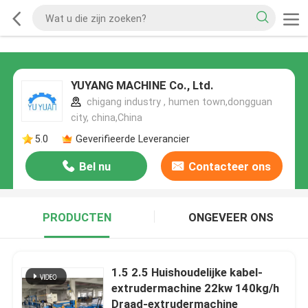
YUYANG MACHINE Co., Ltd.
chigang industry , humen town,dongguan
city, china,China
5.0
Geverifieerde Leverancier
Bel nu
Contacteer ons
PRODUCTEN
ONGEVEER ONS
1.5 2.5 Huishoudelijke kabel-
extrudermachine 22kw 140kg/h
Draad-extrudermachine