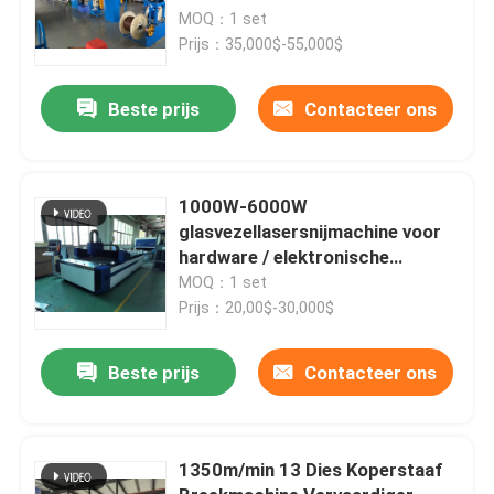
MOQ：1 set
Prijs：35,000$-55,000$
Beste prijs
Contacteer ons
1000W-6000W
glasvezellasersnijmachine voor
hardware / elektronische
onderdelen
MOQ：1 set
Prijs：20,00$-30,000$
Beste prijs
Contacteer ons
1350m/min 13 Dies Koperstaaf