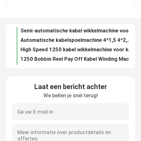
Automatische kabelspoelmachine 4*1,5 4*2,5 10 16 25 35 Draadspoel wikkelmachine
High Speed 1250 kabel wikkelmachine voor kabel verpakking 4 * 1,5 4 * 2,5 10 16 25 35
Over ons
1250 Bobbin Reel Pay Off Kabel Winding Machine Voor 25 35 Kabel
200m/min 1250 Automatische draad wikkelmachine met 1250mm pay-off
Fabriekstocht
1250 Automatische draadspoelmachine PVC PE-kabelverpakkingsmachine voor kabel 4*2.5
4*1,5 4*2,5 Kabelrolmachine 200m/min Draadwrappingsmachine
Kwaliteitscontrole
Automatische grote koperdraad tekenmachine / aluminium tekenmachine met online annealer
High Speed Intermediate Draadtrekmachine 185kw Met Online Annealer
Neem contact met ons op
Automatische koperdraaier met een laag geluidsniveau
Laat een bericht achter
Hoge snelheid 1350 m/min koper trekmachine met online glooiing
We bellen je snel terug!
Vraag een offerte
185 kW koperdraad trekmachine 1350m/min Met Siemens motor
11 Dies Koper trekmachine 8mm Inlaat Met Annealing CE gecertificeerd
13 Dies Koper trekmachine 132kw High Speed Draad trekmachine
Cable Extruder Machine
13 Pass Copper Drawing Machine 1300m/min Voor kabel 1.5 2.5 4 6
13 Pass fijndraad trekmachine met continue glans
Draadtrekkers