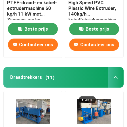
PTFE-draad- en kabel-
High Speed PVC
extrudermachine 60
Plastic Wire Extruder,
koperen lasmachine
kg/h 11 kW met
140kg/h
Siemens-motor
kabelfabrieksmachine
Beste prijs
Beste prijs
Spiraalgeweld buismachine
Contacteer ons
Contacteer ons
Lasersnijmachine
Kabelbollen
Draadtrekkers
(11)
CCV-lijnen
Kabelkop
Koperdraadtekening