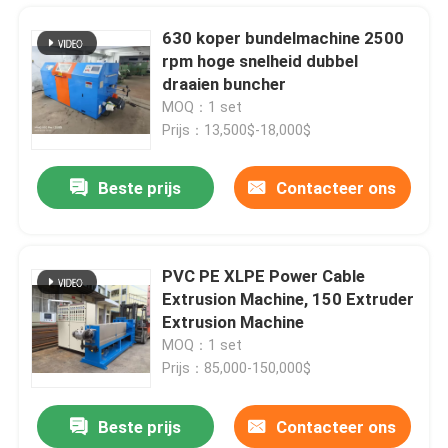
630 koper bundelmachine 2500
rpm hoge snelheid dubbel
draaien buncher
MOQ：1 set
Prijs：13,500$-18,000$
Beste prijs
Contacteer ons
PVC PE XLPE Power Cable
Extrusion Machine, 150 Extruder
Thuis
Extrusion Machine
MOQ：1 set
Prijs：85,000-150,000$
Producten
Beste prijs
Contacteer ons
Semi-automatische kabel wikkelmachine voor 10 16 25 35 vierkante mm stroomkabel
Video's