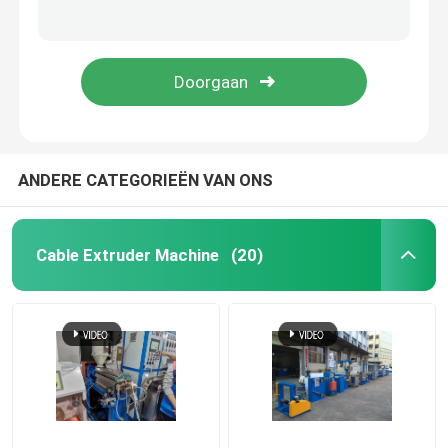
132kw fijnkoperdraad trekmachine 13 dies voor koperdraadleiders productie
Hongli 13 Dies Koper trekmachine 1350m/min Draadstaaf trekmachine
Kabel-extrusielijn
Siemens Motor 1350m/min Koperstaaf Breaking Machine Met Annealer
1.2mm koperstaaf trekmachine hoge snelheid met 132kw Siemens motor
koperen bundelmachine
Kabel die Machine verdraaien
ANDERE CATEGORIEËN VAN ONS
koperen trekmachine
Cable Extruder Machine
(20)
Koperen tapmachine
Koperen upcast machine
kabelspinmachine