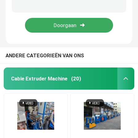
132kw fijnkoperdraad trekmachine 13 dies voor koperdraadleiders productie
Hongli 13 Dies Koper trekmachine 1350m/min Draadstaaf trekmachine
Kabel-extrusielijn
Siemens Motor 1350m/min Koperstaaf Breaking Machine Met Annealer
1.2mm koperstaaf trekmachine hoge snelheid met 132kw Siemens motor
koperen bundelmachine
Kabel die Machine verdraaien
ANDERE CATEGORIEËN VAN ONS
koperen trekmachine
Cable Extruder Machine
(20)
Koperen tapmachine
Koperen upcast machine
kabelspinmachine