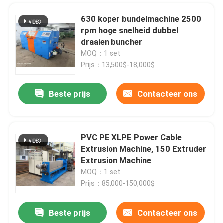
630 koper bundelmachine 2500
rpm hoge snelheid dubbel
draaien buncher
MOQ：1 set
Prijs：13,500$-18,000$
Beste prijs
Contacteer ons
PVC PE XLPE Power Cable
Extrusion Machine, 150 Extruder
Thuis
Extrusion Machine
MOQ：1 set
Prijs：85,000-150,000$
Producten
Beste prijs
Contacteer ons
Semi-automatische kabel wikkelmachine voor 10 16 25 35 vierkante mm stroomkabel
Video's