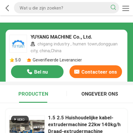
YUYANG MACHINE Co., Ltd.
chigang industry , humen town,dongguan
city, china,China
5.0
Geverifieerde Leverancier
Bel nu
Contacteer ons
PRODUCTEN
ONGEVEER ONS
1.5 2.5 Huishoudelijke kabel-
extrudermachine 22kw 140kg/h
Draad-extrudermachine