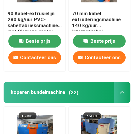
90 Kabel-extrusielijn
70 mm kabel
280 kg/uur PVC-
extruderingsmachine
kabelfabrieksmachine
140 kg/uur
met Siemens-motor
internetkabel
productielijn
Beste prijs
Beste prijs
Contacteer ons
Contacteer ons
koperen bundelmachine
(22)