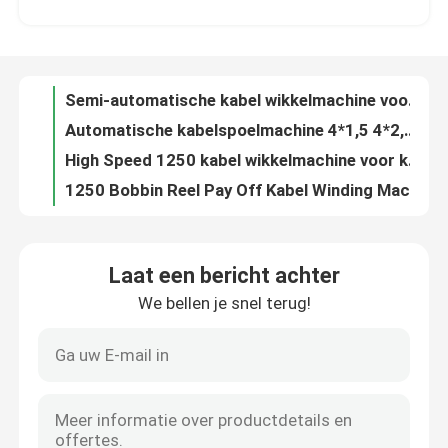
Automatische kabelspoelmachine 4*1,5 4*2,5 10 16 25 35 Draadspoel wikkelmachine
High Speed 1250 kabel wikkelmachine voor kabel verpakking 4 * 1,5 4 * 2,5 10 16 25 35
Over ons
1250 Bobbin Reel Pay Off Kabel Winding Machine Voor 25 35 Kabel
200m/min 1250 Automatische draad wikkelmachine met 1250mm pay-off
Fabriekstocht
1250 Automatische draadspoelmachine PVC PE-kabelverpakkingsmachine voor kabel 4*2.5
4*1,5 4*2,5 Kabelrolmachine 200m/min Draadwrappingsmachine
Kwaliteitscontrole
Automatische grote koperdraad tekenmachine / aluminium tekenmachine met online annealer
High Speed Intermediate Draadtrekmachine 185kw Met Online Annealer
Neem contact met ons op
Automatische koperdraaier met een laag geluidsniveau
Laat een bericht achter
Hoge snelheid 1350 m/min koper trekmachine met online glooiing
We bellen je snel terug!
Vraag een offerte
185 kW koperdraad trekmachine 1350m/min Met Siemens motor
11 Dies Koper trekmachine 8mm Inlaat Met Annealing CE gecertificeerd
13 Dies Koper trekmachine 132kw High Speed Draad trekmachine
Cable Extruder Machine
13 Pass Copper Drawing Machine 1300m/min Voor kabel 1.5 2.5 4 6
13 Pass fijndraad trekmachine met continue glans
Draadtrekkers