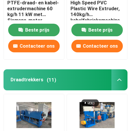
PTFE-draad- en kabel-
High Speed PVC
extrudermachine 60
Plastic Wire Extruder,
koperen lasmachine
kg/h 11 kW met
140kg/h
Siemens-motor
kabelfabrieksmachine
Beste prijs
Beste prijs
Spiraalgeweld buismachine
Contacteer ons
Contacteer ons
Lasersnijmachine
Kabelbollen
Draadtrekkers
(11)
CCV-lijnen
Kabelkop
Koperdraadtekening