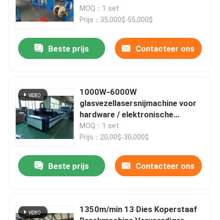
MOQ：1 set
Prijs：35,000$-55,000$
Beste prijs
Contacteer ons
1000W-6000W
glasvezellasersnijmachine voor
hardware / elektronische
onderdelen
MOQ：1 set
Prijs：20,00$-30,000$
Beste prijs
Contacteer ons
1350m/min 13 Dies Koperstaaf