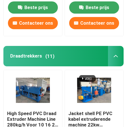
Beste prijs
Beste prijs
Kabel-extrusielijn
Contacteer ons
Contacteer ons
koperen bundelmachine
Kabel die Machine verdraaien
Draadtrekkers
(11)
koperen trekmachine
Koperen tapmachine
Koperen upcast machine
High Speed PVC Draad
Jacket shell PE PVC
Extruder Machine Line
kabel extruderende
kabelspinmachine
280kg/h Voor 10 16 25
machine 22kw