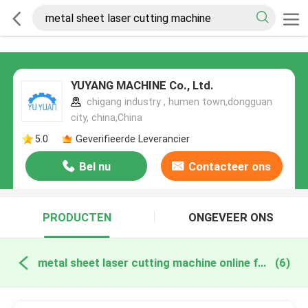
YUYANG MACHINE Co., Ltd.
chigang industry , humen town,dongguan
city, china,China
5.0
Geverifieerde Leverancier
Bel nu
Contacteer ons
PRODUCTEN
ONGEVEER ONS
metal sheet laser cutting machine online fabricage
(6)