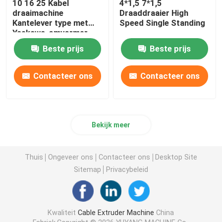
10 16 25 Kabel
4*1,5 7*1,5
draaimachine
Draaddraaier High
Kantelever type met
Speed Single Standing
Yaskawa-omvormer
Beste prijs
Beste prijs
Contacteer ons
Contacteer ons
Bekijk meer
Thuis
Ongeveer ons
Contacteer ons
Desktop Site
Sitemap
Privacybeleid
Kwaliteit
Cable Extruder Machine
China