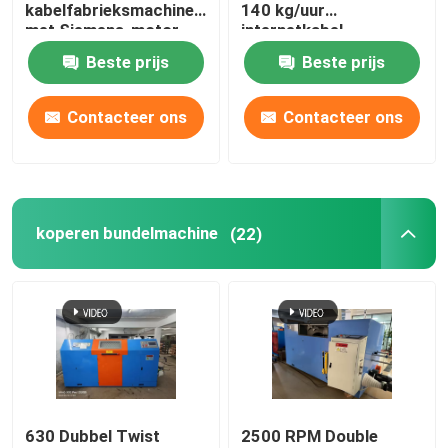
kabelfabrieksmachine
140 kg/uur
met Siemens-motor
internetkabel
productielijn
Beste prijs
Beste prijs
Contacteer ons
Contacteer ons
koperen bundelmachine
(22)
630 Dubbel Twist
2500 RPM Double