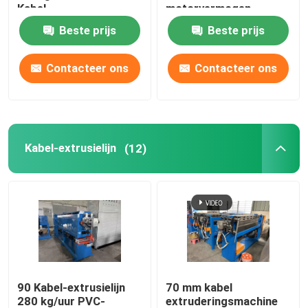
Kabel
motorvermogen
Beste prijs
Beste prijs
koperen lasmachine
Contacteer ons
Contacteer ons
Spiraalgeweld buismachine
Lasersnijmachine
Kabel-extrusielijn
(12)
Kabelbollen
CCV-lijnen
Kabelkop
90 Kabel-extrusielijn
70 mm kabel
Koperdraadtekening
280 kg/uur PVC-
extruderingsmachine