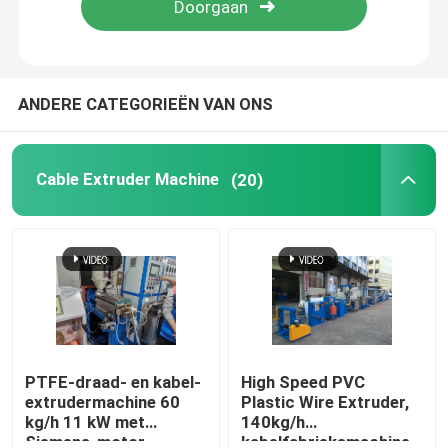
Over ons
ANDERE CATEGORIEËN VAN ONS
Fabriekstocht
Cable Extruder Machine
(20)
Kwaliteitscontrole
Neem contact met ons op
Vraag een offerte
Cable Extruder Machine
PTFE-draad- en kabel-
High Speed PVC
extrudermachine 60
Plastic Wire Extruder,
kg/h 11 kW met
140kg/h
Draadtrekkers
Siemens-motor
kabelfabrieksmachine