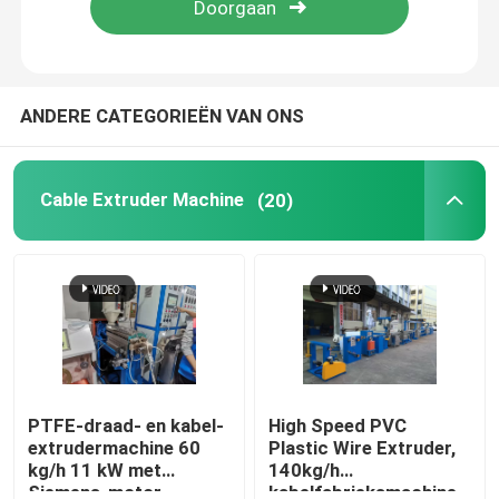
Over ons
ANDERE CATEGORIEËN VAN ONS
Fabriekstocht
Cable Extruder Machine
(20)
Kwaliteitscontrole
Neem contact met ons op
Vraag een offerte
Cable Extruder Machine
PTFE-draad- en kabel-
High Speed PVC
extrudermachine 60
Plastic Wire Extruder,
kg/h 11 kW met
140kg/h
Draadtrekkers
Siemens-motor
kabelfabrieksmachine