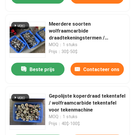
Meerdere soorten
wolfraamcarbide
draadtekeningstermen /
draadtekeningvorm
MOQ：1 stuks
Prijs：30$-50$
Beste prijs
Contacteer ons
Gepolijste koperdraad tekentafel
/ wolfraamcarbide tekentafel
voor tekenmachine
MOQ：1 stuks
Prijs：40$-100$