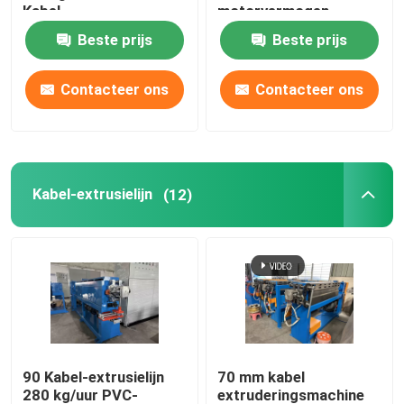
Kabel
motorvermogen
Beste prijs
Beste prijs
koperen lasmachine
Contacteer ons
Contacteer ons
Spiraalgeweld buismachine
Lasersnijmachine
Kabel-extrusielijn
(12)
Kabelbollen
CCV-lijnen
Kabelkop
90 Kabel-extrusielijn
70 mm kabel
Koperdraadtekening
280 kg/uur PVC-
extruderingsmachine