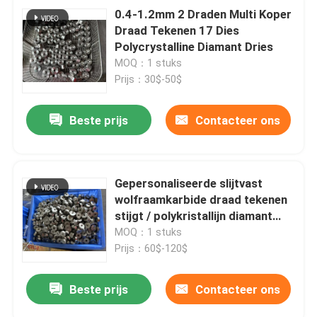
0.4-1.2mm 2 Draden Multi Koper
Draad Tekenen 17 Dies
Polycrystalline Diamant Dries
MOQ：1 stuks
Prijs：30$-50$
Beste prijs
Contacteer ons
Gepersonaliseerde slijtvast
wolfraamkarbide draad tekenen
stijgt / polykristallijn diamant
stijgt
MOQ：1 stuks
Prijs：60$-120$
Beste prijs
Contacteer ons