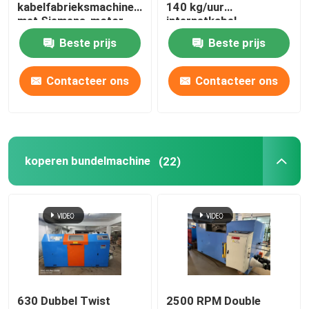
kabelfabrieksmachine
140 kg/uur
met Siemens-motor
internetkabel
productielijn
Beste prijs
Beste prijs
Contacteer ons
Contacteer ons
koperen bundelmachine
(22)
630 Dubbel Twist
2500 RPM Double