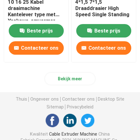
10 16 25 Kabel
4*1,5 7*1,5
draaimachine
Draaddraaier High
Kantelever type met
Speed Single Standing
Yaskawa-omvormer
Beste prijs
Beste prijs
Contacteer ons
Contacteer ons
Bekijk meer
Thuis
Ongeveer ons
Contacteer ons
Desktop Site
Sitemap
Privacybeleid
Kwaliteit
Cable Extruder Machine
China