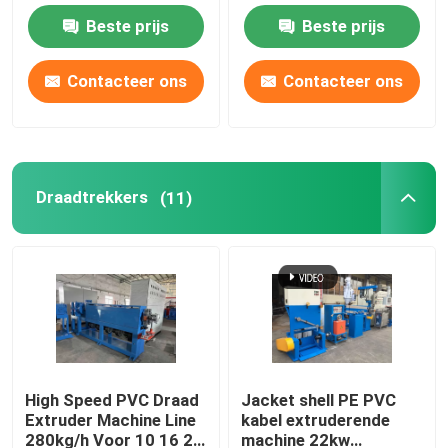
Beste prijs
Beste prijs
Kabel-extrusielijn
Contacteer ons
Contacteer ons
koperen bundelmachine
Kabel die Machine verdraaien
Draadtrekkers
(11)
koperen trekmachine
Koperen tapmachine
Koperen upcast machine
High Speed PVC Draad
Jacket shell PE PVC
Extruder Machine Line
kabel extruderende
kabelspinmachine
280kg/h Voor 10 16 25
machine 22kw