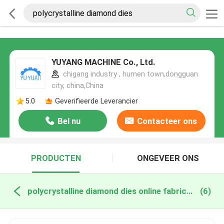
YUYANG MACHINE Co., Ltd.
chigang industry , humen town,dongguan
city, china,China
5.0
Geverifieerde Leverancier
Bel nu
Contacteer ons
PRODUCTEN
ONGEVEER ONS
polycrystalline diamond dies online fabricage
(6)